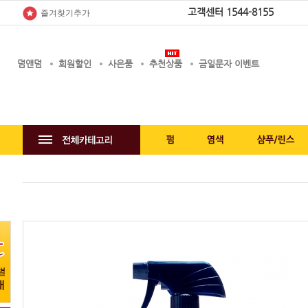
고객센터
1544-8155
즐겨찾기추가
덤앤덤
회원할인
사은품
추천상품
금일문자 이벤트