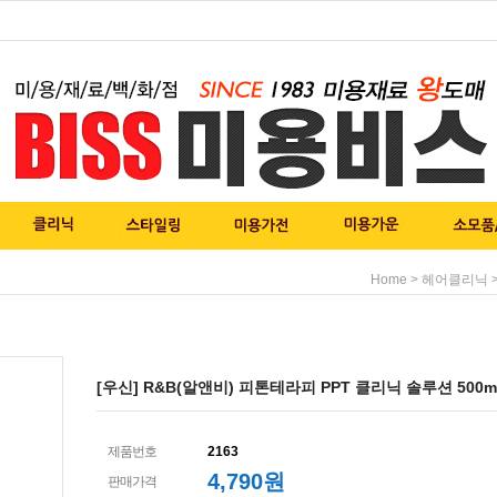
>
Home
헤어클리닉
[우신] R&B(알앤비) 피톤테라피 PPT 클리닉 솔루션 500m
제품번호
2163
4,790
원
판매가격