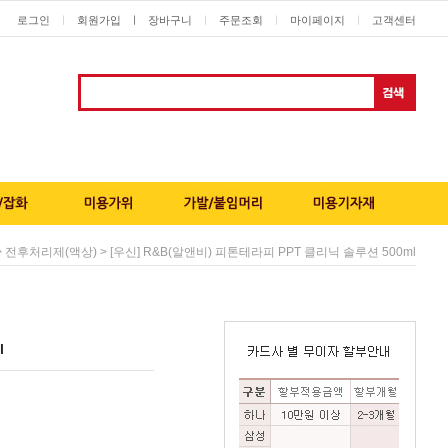
로그인
회원가입
ㅣ
장바구니
주문조회
마이페이지
고객센터
ㅣ
ㅣ
ㅣ
ㅣ
>
> [우신] R&B(알앤비) 피톤테라피 PPT 클리닉 솔루션 500ml
전후처리제(액상)
l