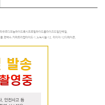
라겐,라우르디모늄하이드록시프로필하이드롤라이즈드밀단백질,
백수,카퍼트리켑타이드-1,노녹시놀-12, 리이지-12디메치콘,