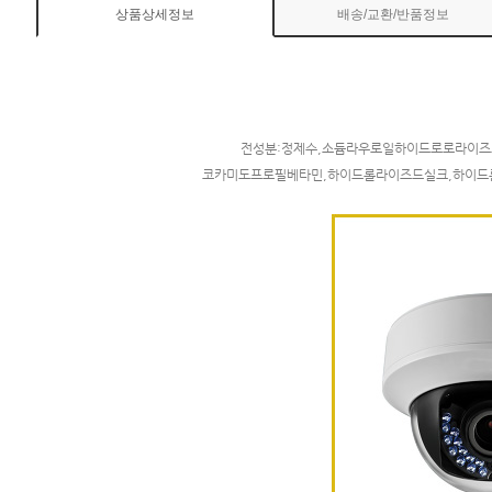
상품상세정보
배송/교환/반품정보
전성분:정제수,소듐라우로일하이드로로라이즈드
코카미도프로필베타민,하이드롤라이즈드실크,하이드롤라