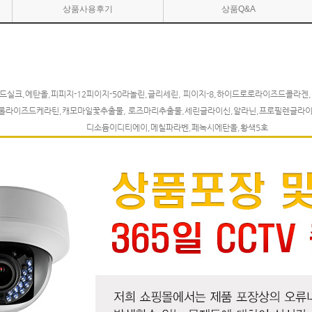
상품사용후기
상품Q&A
실크,에탄올,피피지-12피이지-50라놀린,글리세린, 피이지-8,하이드로로라이즈드콜
이즈드케라틴,캐모마일꽃추출물, 로즈마리추출물,세린글라이신,알라닌,프로필렌글라이콜,편
디소듐이디티에이,메칠파라벤,페녹시에탄올,황색5호