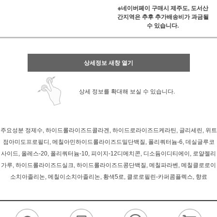
※네이버페이 구매시 제주도, 도서산
간지역은 추후 추가배송비가 과금될
수 있습니다.
상세정보 새창 열기
상세 정보를 확대해 보실 수 있습니다.
주요성분 정제수, 하이드롤라이즈드콜라겐, 하이드로라이즈드케라틴, 글리세린, 위트
점아미도프로필디, 메칠아민하이드롤라이즈드밀단백질, 폴리쿼터늄-6, 데실글루코
사이드, 올레스-20, 폴리쿼터늄-10, 피이지-12디메치콘, 디소듐이디티에이, 로얄젤리
가루, 하이드롤라이즈드실크, 하이드롤라이즈드콩단백질, 메칠파라벤, 메칠클로로이
소치아졸리논, 메칠이소치아졸리논, 황색5로, 클로로필린-카퍼콤플렉스, 향료