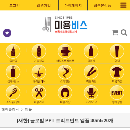
로그인
회원가입
마이페이지
최근본상품
헤어클리닉
앰플
[새한] 글로발 PPT 트리트먼트 앰플 30ml×20개