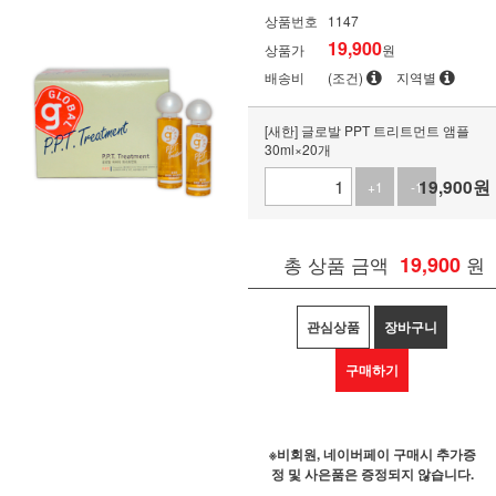
상품번호
1147
19,900
상품가
원
배송비
(조건)
지역별
[새한] 글로발 PPT 트리트먼트 앰플
30ml×20개
19,900
원
+1
-1
총 상품 금액
19,900
원
관심상품
장바구니
구매하기
※비회원, 네이버페이 구매시 추가증
정 및 사은품은 증정되지 않습니다.