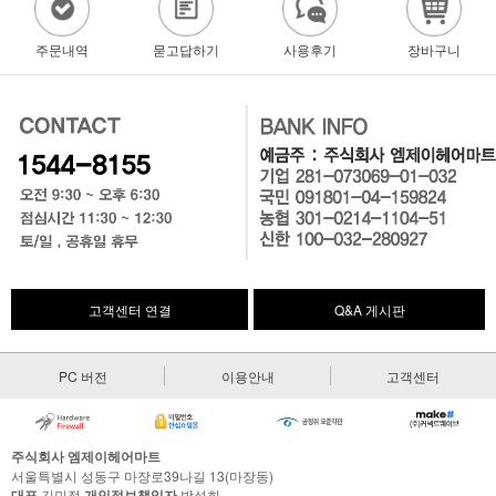
주문내역
묻고답하기
사용후기
장바구니
고객센터 연결
Q&A 게시판
PC 버전
이용안내
고객센터
주식회사 엠제이헤어마트
서울특별시 성동구 마장로39나길 13(마장동)
대표
김민정
개인정보책임자
박성희