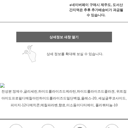
※네이버페이 구매시 제주도, 도서산
간지역은 추후 추가배송비가 과금될
수 있습니다.
상세정보 새창 열기
상세 정보를 확대해 보실 수 있습니다.
전성분:정제수,글리세린,하이드롤라이즈드케라틴,하이드롤라이즈드콜라겐, 위트점
아미도프로필디메칠아민하이드롤라이즈드밀단백질,올레스-20, 세실글루코사이드,
피이지-12디메치콘,메칠파라벤,향료,이소듐이디티에이, 폴리쿼터늄-10