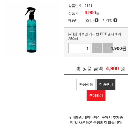
상품번호
2161
4,900
상품가
원
배송비
(조건)
지역별
[새한] 리브겐 케라틴 PPT 멀티케어
250ml
4,900
원
+1
-1
총 상품 금액
4,900
원
관심상품
장바구니
구매하기
※비회원, 네이버페이 구매시 추가증
정 및 사은품은 증정되지 않습니다.