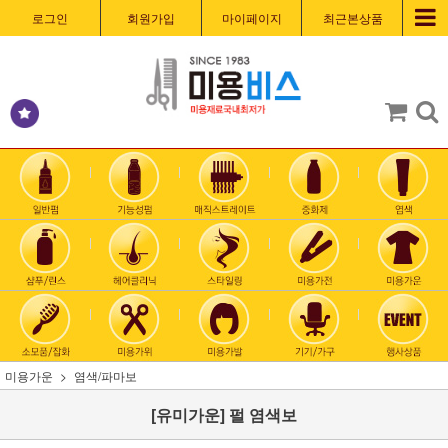
로그인
회원가입
마이페이지
최근본상품
미용가운
염색/파마보
[유미가운] 펄 염색보