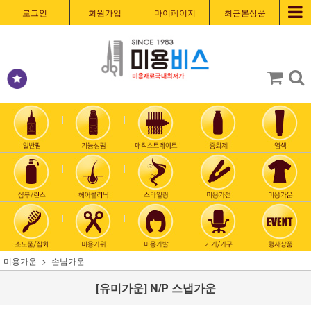
로그인
회원가입
마이페이지
최근본상품
미용가운
손님가운
[유미가운] N/P 스냅가운