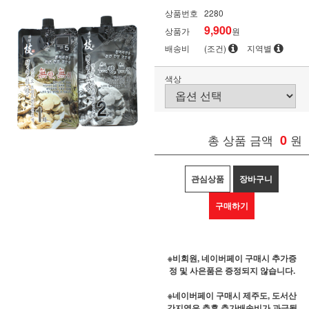
상품번호
2280
9,900
상품가
원
배송비
(조건)
지역별
색상
총 상품 금액
0
원
관심상품
장바구니
구매하기
※비회원, 네이버페이 구매시 추가증
정 및 사은품은 증정되지 않습니다.
※네이버페이 구매시 제주도, 도서산
간지역은 추후 추가배송비가 과금될