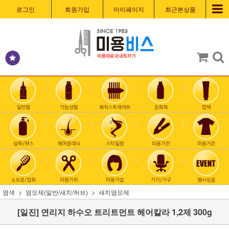
로그인
회원가입
마이페이지
최근본상품
염색
염모제(일반/새치/허브)
새치염모제
[일진] 연리지 하수오 트리트먼트 헤어칼라 1,2제 300g