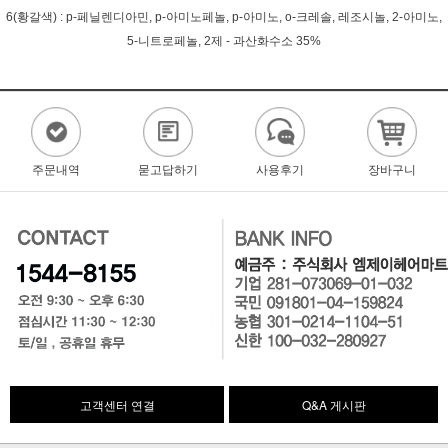
6(황갈색) : p-페닐렌디아민, p-아미노페놀, p-아미노, o-크레솔, 레조시놀, 2-아미노,
5-니트로페놀, 2제 - 과산화수소 35%
주문내역
묻고답하기
사용후기
장바구니
고객센터 연결
Q&A 게시판