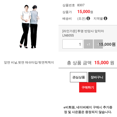
상품번호
8307
15,000
상품가
원
배송비
(조건)
지역별
[라인가운] 투명 반망사 앞치마
LN6055
15,000
원
+1
-1
총 상품 금액
15,000
원
앞면 비닐,뒷면 매쉬타입/뒷면찍찍이
관심상품
장바구니
구매하기
※비회원, 네이버페이 구매시 추가증
정 및 사은품은 증정되지 않습니다.