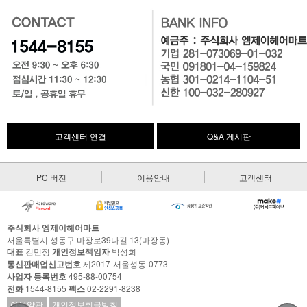
고객센터 연결
Q&A 게시판
PC 버전
이용안내
고객센터
주식회사 엠제이헤어마트
서울특별시 성동구 마장로39나길 13(마장동)
대표
김민정
개인정보책임자
박성희
통신판매업신고번호
제2017-서울성동-0773
사업자 등록번호
495-88-00754
전화
1544-8155
팩스
02-2291-8238
이용약관
개인정보취급방침