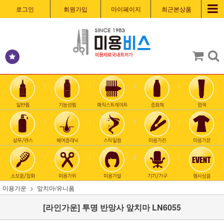
로그인
회원가입
마이페이지
최근본상품
미용가운
앞치마/유니폼
[라인가운] 투명 반망사 앞치마 LN6055