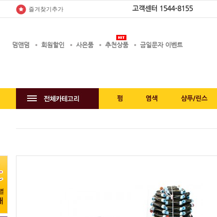
고객센터
1544-8155
즐겨찾기추가
덤앤덤
회원할인
사은품
추천상품
금일문자 이벤트