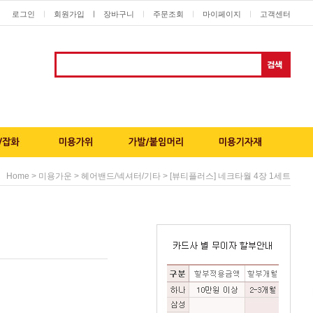
로그인
회원가입
ㅣ
장바구니
주문조회
마이페이지
고객센터
ㅣ
ㅣ
ㅣ
ㅣ
>
>
> [뷰티플러스] 네크타월 4장 1세트
Home
미용가운
헤어밴드/넥셔터/기타