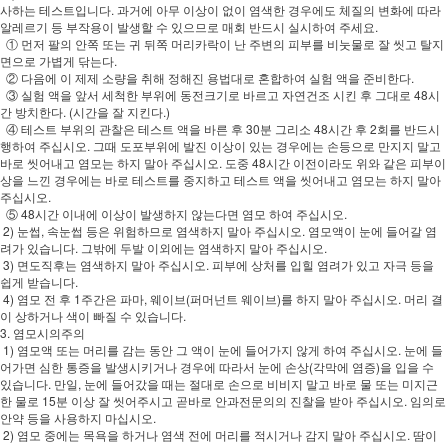
사하는 테스트입니다. 과거에 아무 이상이 없이 염색한 경우에도 체질의 변화에 따라
알레르기 등 부작용이 발생할 수 있으므로 매회 반드시 실시하여 주세요.
① 먼저 팔의 안쪽 또는 귀 뒤쪽 머리카락이 난 주변의 피부를 비눗물로 잘 씻고 탈지
면으로 가볍게 닦는다.
② 다음에 이 제제 소량을 취해 정해진 용법대로 혼합하여 실험 액을 준비한다.
③ 실험 액을 앞서 세척한 부위에 동전크기로 바르고 자연건조 시킨 후 그대로 48시
간 방치한다. (시간을 잘 지킨다.)
④ 테스트 부위의 관찰은 테스트 액을 바른 후 30분 그리소 48시간 후 2회를 반드시
행하여 주십시오. 그때 도포부위에 발진 이상이 있는 경우에는 손등으로 만지지 말고
바로 씻어내고 염모는 하지 말아 주십시오. 도중 48시간 이전이라도 위와 같은 피부이
상을 느낀 경우에는 바로 테스트를 중지하고 테스트 액을 씻어내고 염모는 하지 말아
주십시오.
⑤ 48시간 이내에 이상이 발생하지 않는다면 염모 하여 주십시오.
2) 눈썹, 속눈썹 등은 위험하므로 염색하지 말아 주십시오. 염모액이 눈에 들어갈 염
려가 있습니다. 그밖에 두발 이외에는 염색하지 말아 주십시오.
3) 면도직후는 염색하지 말아 주십시오. 피부에 상처를 입힐 염려가 있고 자극 등을
쉽게 받습니다.
4) 염모 전 후 1주간은 파마, 웨이브(퍼머넌트 웨이브)를 하지 말아 주십시오. 머리 결
이 상하거나 색이 빠질 수 있습니다.
3. 염모시의주의
1) 염모액 또는 머리를 감는 동안 그 액이 눈에 들어가지 않게 하여 주십시오. 눈에 들
어가면 심한 통증을 발생시키거나 경우에 따라서 눈에 손상(각막에 염증)을 입을 수
있습니다. 만일, 눈에 들어갔을 때는 절대로 손으로 비비지 말고 바로 물 또는 미지근
한 물로 15분 이상 잘 씻어주시고 곧바로 안과전문의의 진찰을 받아 주십시오. 임의로
안약 등을 사용하지 마십시오.
2) 염모 중에는 목욕을 하거나 염색 전에 머리를 적시거나 감지 말아 주십시오. 땀이