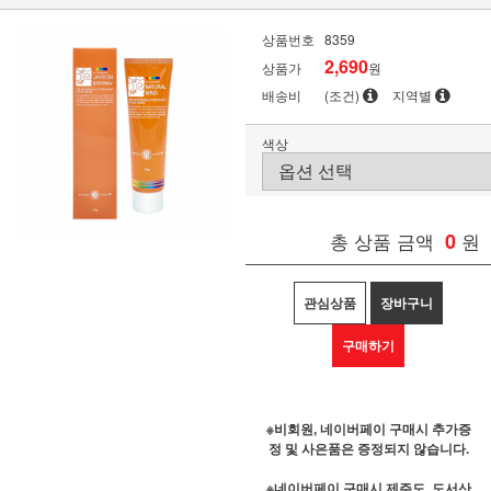
상품번호
8359
2,690
상품가
원
배송비
(조건)
지역별
색상
총 상품 금액
0
원
관심상품
장바구니
구매하기
※비회원, 네이버페이 구매시 추가증
정 및 사은품은 증정되지 않습니다.
※네이버페이 구매시 제주도, 도서산