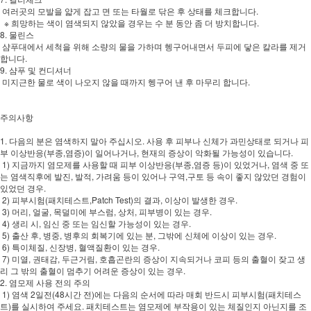
여러곳의 모발을 얇게 잡고 면 또는 타월로 닦은 후 상태를 체크합니다.
※ 희망하는 색이 염색되지 않았을 경우는 수 분 동안 좀 더 방치합니다.
8. 물린스
샴푸대에서 세척을 위해 소량의 물을 가하며 헹구어내면서 두피에 닿은 칼라를 제거
합니다.
9. 샴푸 및 컨디셔너
미지근한 물로 색이 나오지 않을 때까지 헹구어 낸 후 마무리 합니다.
주의사항
1. 다음의 분은 염색하지 말아 주십시오. 사용 후 피부나 신체가 과민상태로 되거나 피
부 이상반응(부종,염증)이 일어나거나, 현재의 증상이 악화될 가능성이 있습니다.
1) 지금까지 염모제를 사용할 때 피부 이상반응(부종,염증 등)이 있었거나, 염색 중 또
는 염색직후에 발진, 발적, 가려움 등이 있어나 구역,구토 등 속이 좋지 않았던 경험이
있었던 경우.
2) 피부시험(패치테스트,Patch Test)의 결과, 이상이 발생한 경우.
3) 머리, 얼굴, 목덜미에 부스럼, 상처, 피부병이 있는 경우.
4) 생리 시, 임신 중 또는 임신할 가능성이 있는 경우.
5) 출산 후, 병중, 병후의 회복기에 있는 분, 그밖에 신체에 이상이 있는 경우.
6) 특이체질, 신장병, 혈액질환이 있는 경우.
7) 미열, 권태감, 두근거림, 호흡곤란의 증상이 지속되거나 코피 등의 출혈이 잦고 생
리 그 밖의 출혈이 멈추기 어려운 증상이 있는 경우.
2. 염모제 사용 전의 주의
1) 염색 2일전(48시간 전)에는 다음의 순서에 따라 매회 반드시 피부시험(패치테스
트)를 실시하여 주세요. 패치테스트는 염모제에 부작용이 있는 체질인지 아닌지를 조