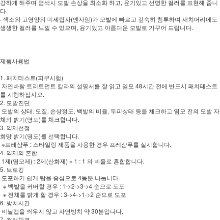
강하게 해주며 염색시 모발 손상을 최소화 하고, 윤기있고 선명한 컬러를 표현해 줍니
다.
· 색소와 고영양의 미세립자(엔자임)가 모발에 빠르고 깊숙히 침투하여 새치머리에도
생생한 컬러를 느낄 수 있으며, 윤기있고 아름다운 모발로 가꾸어 드립니다.
제품사용법
1. 패치테스트(피부시험)
자연바람 트리트먼트 칼라의 설명서를 잘 읽고 염모 48시간 전에 반드시 패치테스트
를 시행하십시오.
2. 모발진단
모발의 상태, 모질, 손상정도, 백발의 비율, 두피상태 등을 체크하고 염모 전의 모발 자
체의 밝기(명도)를 체크합니다.
3. 약제선정
희망 밝기(명도)를 선택합니다.
※프레샴푸 : 스타일링 제품을 사용한 경우 프레샴푸를 실시합니다.
4. 약제의 혼합
1제(염모제) : 2제(산화제) = 1 : 1 의 비율로 혼합합니다.
5. 브로킹
도포하기 쉽게 탑을 중심으로 4등분 나눕니다.
※ 백발을 커버할 경우 : 1->2->3->4 순으로 도포
※ 전체를 밝게 할 경우 : 3->4->1->2 순으로 도포
6. 방치시간
비닐캡을 씌우지 않고 자연방치 약 30분입니다.
7. 컬러체크