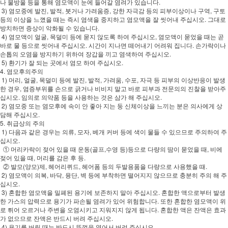
나 물방울 등을 통해 염모액이 눈에 들어갈 염려가 있습니다.
3) 염모중에 발진, 발적, 붓거나 가려움증, 강한 자극감 등의 피부이상이나 구역, 구토
등의 이상을 느꼈을 때는 즉시 염색을 중지하고 염모액을 잘 씻어내 주십시오. 그대로
방치하면 증상이 악화될 수 있습니다.
4) 염모액이 얼굴, 목덜미 등에 묻지 않도록 하여 주십시오, 염모액이 묻었을 때는 곧
바로 물 등으로 씻어내 주십시오. 시간이 지나면 떼어내기 어려워 집니다. 손가락이나
손톱의 오염을 방지하기 위하여 장갑을 끼고 염색하여 주십시오.
5) 환기가 잘 되는 곳에서 염모 하여 주십시오.
4. 염모후의주의
1) 머리, 얼굴, 목덜미 등에 발진, 발적, 가려움, 수포, 자극 등 피부의 이상반응이 발생
한 경우, 염증부위를 손으로 긁거나 비비지 말고 바로 피부과 전문의의 진찰을 받아주
십시오. 임의로 의약품 등을 사용하는 것은 삼가 해 주십시오.
2) 염모중 또는 염모후에 속이 안 좋아 지는 둥 신체이상을 느끼는 분은 의사에게 상
담해 주십시오.
5. 취급상의 주의
1) 다음과 같은 경우는 의류, 모자, 베개 커버 등에 색이 물들 수 있으므로 주의하여 주
십시오.
① 머리카락이 젖어 있을 때 운동(골프,수영 등)등으로 다량의 땀이 묻었을 때, 비에
젖어 있을 때, 머리를 감은 후 등.
② 발모(양모)제, 헤어리퀴드, 헤어폼 등의 두발용품을 다량으로 사용했을 때.
2) 염모액이 의복, 바닥, 융단, 벽 등에 부착하면 떨어지지 않으므로 충분히 주의 해 주
십시오.
3) 혼합한 염모액을 밀폐된 용기에 보존하지 말아 주십시오. 혼합한 액으로부터 발생
한 가스의 압력으로 용기가 파손될 염려가 있어 위험합니다. 또한 혼합한 염모액이 위
로 튀어 오르거나 주변을 오염시키고 지워지지 않게 됩니다. 혼합한 액은 잔액은 효과
가 없으므로 잔액은 반드시 버려 주십시오.
4) 용기를 버릴 때는 반드시 뚜껑을 열어서 버려 주십시오.