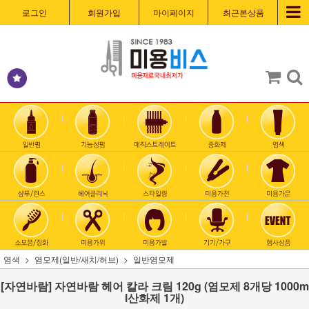
로그인
회원가입
마이페이지
최근본상품
염색
염모제(일반/새치/허브)
일반염모제
[자연바람] 자연바람 헤어 칼라 크림 120g (염모제 8개당 1000m
l산화제 1개)