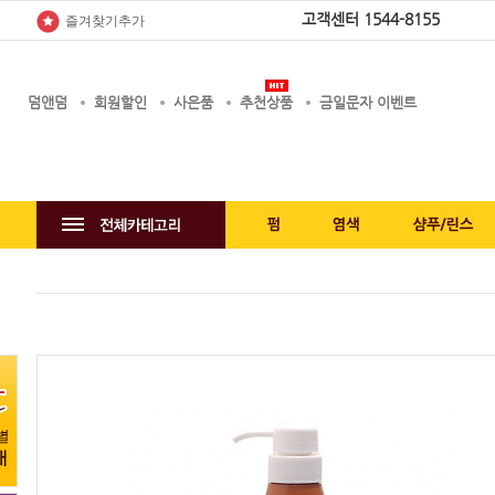
고객센터
1544-8155
즐겨찾기추가
덤앤덤
회원할인
사은품
추천상품
금일문자 이벤트