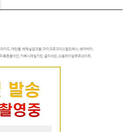
라이드,에탄올,베헤닐알코올,마이크로크리스탈린왁스,쉐어버터,
,피록톤올아민,카복시메칠키틴,글리세린,소듐하이알루로네이트,