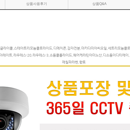
상품사용후기
상품Q&A
렌글라이콜,스테아트리모늄클로라이드,디메치콘,감자전분,마카다미아씨오일,세트리모늄클로
레이트,라우레스-20,라우레스-3,소듐클롤라이드,헤어케라틴아미노산,디소듐이디티에이
메칠파라벤,향료