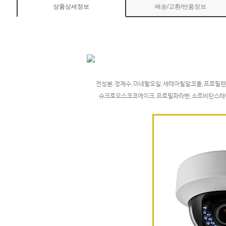
상품상세정보
배송/교환/반품정보
전성분:정제수,미네랄오일,세테아릴알코올,프로필
슈크로오스코코에이크,프로필파라벤,소르비탄스테아